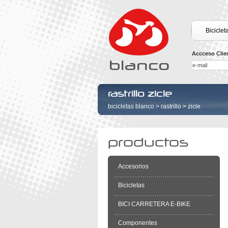
Biciclet
Accceso Clie
rastrillo zicle
bicicletas blanco
>
rastrillo
>
zicle
productos
Accesorios
Bicicletas
BICI CARRETERA E-BIKE
Componentes