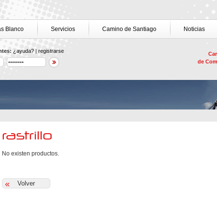
as Blanco
Servicios
Camino de Santiago
Noticias
ntes:
¿ayuda?
|
registrarse
Car
de Com
rastrillo
No existen productos.