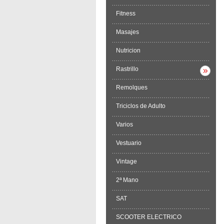
Fitness
Masajes
Nutricion
Rastrillo
Remolques
Triciclos de Adulto
Varios
Vestuario
Vintage
2ª Mano
SAT
SCOOTER ELECTRICO