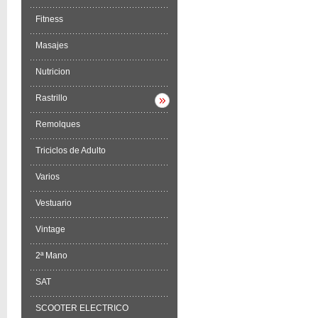
Fitness
Masajes
Nutricion
Rastrillo
Remolques
Triciclos de Adulto
Varios
Vestuario
Vintage
2ª Mano
SAT
SCOOTER ELECTRICO