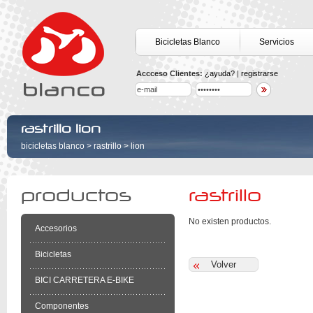
Bicicletas Blanco
Servicios
Accceso Clientes:
¿ayuda?
|
registrarse
rastrillo lion
bicicletas blanco
>
rastrillo
>
lion
productos
rastrillo
No existen productos.
Accesorios
Bicicletas
BICI CARRETERA E-BIKE
Componentes