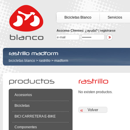
Bicicletas Blanco
Servicios
Accceso Clientes:
¿ayuda?
|
registrarse
rastrillo madform
bicicletas blanco
>
rastrillo
>
madform
productos
rastrillo
No existen productos.
Accesorios
Bicicletas
BICI CARRETERA E-BIKE
Componentes