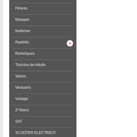
Fitness
Masajes
Nutricion
Rastrillo
Remolques
Triciclos de Adulto
Varios
Vestuario
Vintage
2ª Mano
SAT
SCOOTER ELECTRICO