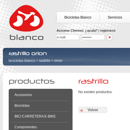
Bicicletas Blanco
Servicios
Accceso Clientes:
¿ayuda?
|
registrarse
rastrillo orion
bicicletas blanco
>
rastrillo
>
orion
productos
rastrillo
No existen productos.
Accesorios
Bicicletas
BICI CARRETERA E-BIKE
Componentes