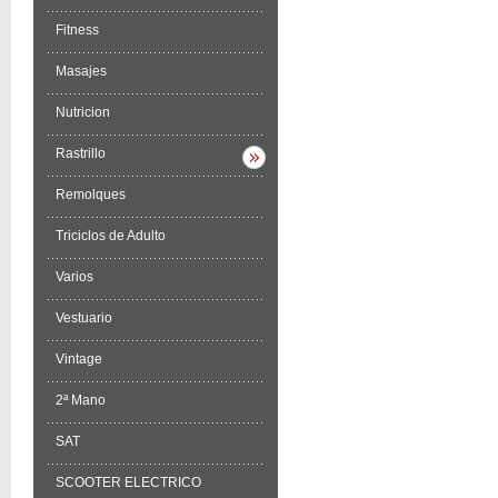
Fitness
Masajes
Nutricion
Rastrillo
Remolques
Triciclos de Adulto
Varios
Vestuario
Vintage
2ª Mano
SAT
SCOOTER ELECTRICO