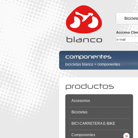
Biciclet
Accceso Clie
componentes
bicicletas blanco
>
componentes
productos
Accesorios
Bicicletas
BICI CARRETERA E-BIKE
Componentes