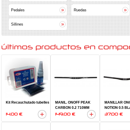
Pedales
Ruedas
Sillines
últimos productos en comp
Kit Recauchutado tubelles
MANIL. ONOFF PEAK
MANILLAR ON
CARBON 0.2 710MM
NOTION 0.5 B
14.00 €
149.00 €
37.00 €