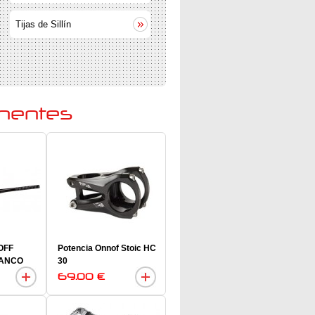
Tijas de Sillín
onentes
OFF
Potencia Onnof Stoic HC
LANCO
30
69.00 €