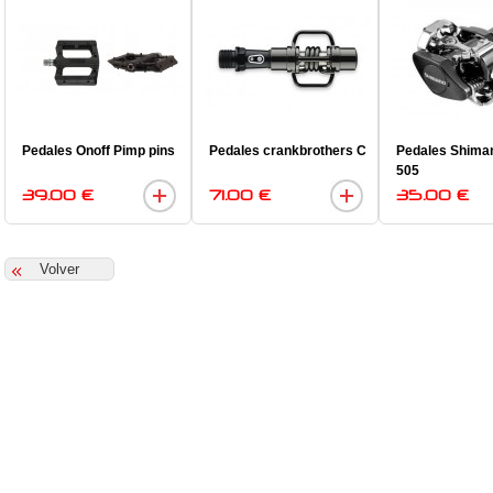
Pedales Onoff Pimp pins
Pedales crankbrothers C
Pedales Shima
505
39.00 €
71.00 €
35.00 €