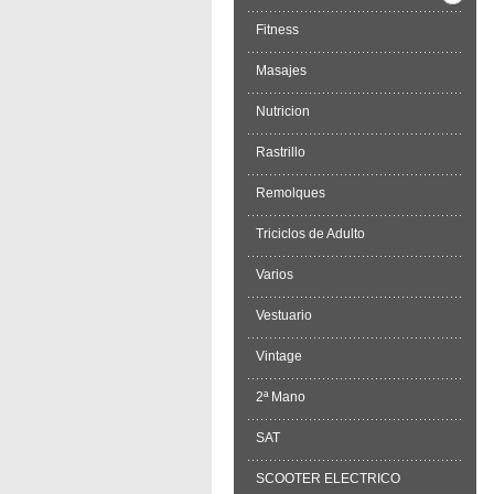
Fitness
Masajes
Nutricion
Rastrillo
Remolques
Triciclos de Adulto
Varios
Vestuario
Vintage
2ª Mano
SAT
SCOOTER ELECTRICO