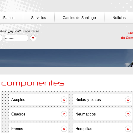
as Blanco
Servicios
Camino de Santiago
Noticias
ntes:
¿ayuda?
|
registrarse
Car
de Com
componentes
Acoples
Bielas y platos
Cuadros
Neumaticos
Frenos
Horquillas