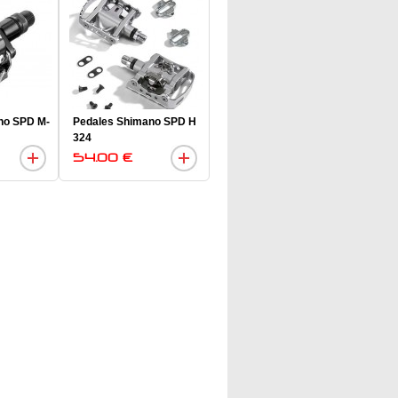
no SPD M-
Pedales Shimano SPD H
324
54.00 €