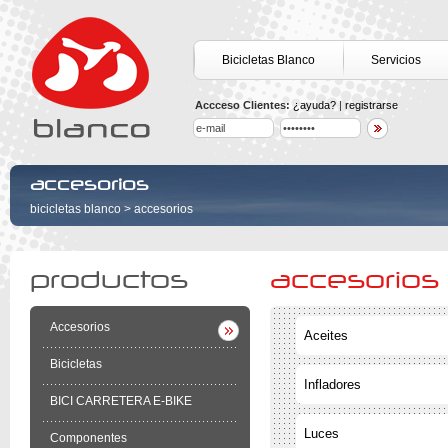
Bicicletas Blanco
Servicios
Accceso Clientes:
¿ayuda?
|
registrarse
accesorios
bicicletas blanco
>
accesorios
productos
accesorios
Accesorios
Aceites
Bicicletas
Infladores
BICI CARRETERA E-BIKE
Luces
Componentes