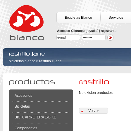
Bicicletas Blanco
Servicios
Accceso Clientes:
¿ayuda?
|
registrarse
rastrillo jane
bicicletas blanco
>
rastrillo
>
jane
productos
rastrillo
No existen productos.
Accesorios
Bicicletas
BICI CARRETERA E-BIKE
Componentes