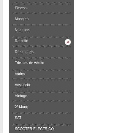
Fitness
Masajes
Nutricion
Rastrillo
Remolques
Triciclos de Adulto
Varios
Vestuario
Vintage
2ª Mano
SAT
SCOOTER ELECTRICO