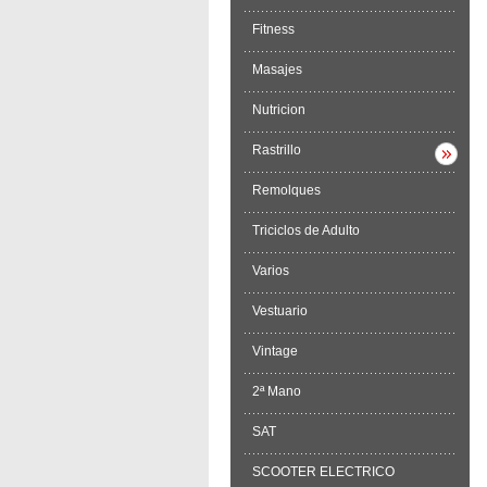
Fitness
Masajes
Nutricion
Rastrillo
Remolques
Triciclos de Adulto
Varios
Vestuario
Vintage
2ª Mano
SAT
SCOOTER ELECTRICO