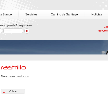
as Blanco
Servicios
Camino de Santiago
Noticias
ntes:
¿ayuda?
|
registrarse
Car
de Com
rastrillo
No existen productos.