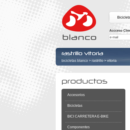
Biciclet
Accceso Clie
rastrillo vitoria
bicicletas blanco
>
rastrillo
>
vitoria
productos
Accesorios
Bicicletas
BICI CARRETERA E-BIKE
Componentes