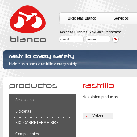
Bicicletas Blanco
Servicios
Accceso Clientes:
¿ayuda?
|
registrarse
rastrillo crazy safety
bicicletas blanco
>
rastrillo
>
crazy safety
productos
rastrillo
No existen productos.
Accesorios
Bicicletas
BICI CARRETERA E-BIKE
Componentes