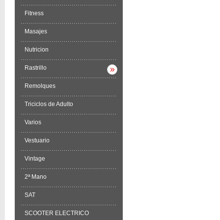
Fitness
Masajes
Nutricion
Rastrillo
Remolques
Triciclos de Adulto
Varios
Vestuario
Vintage
2ª Mano
SAT
SCOOTER ELECTRICO